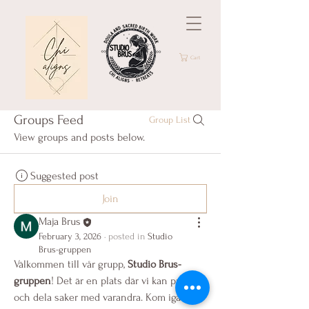
Cart
Groups Feed
Group List
View groups and posts below.
Suggested post
Join
Maja Brus
February 3, 2026
·
posted in
Studio
Brus-gruppen
Välkommen till vår grupp, 
Studio Brus-
gruppen
! Det är en plats där vi kan prata 
och dela saker med varandra. Kom igång 